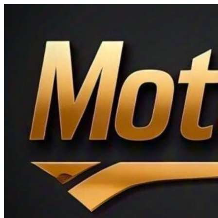
Ir
al
contenido