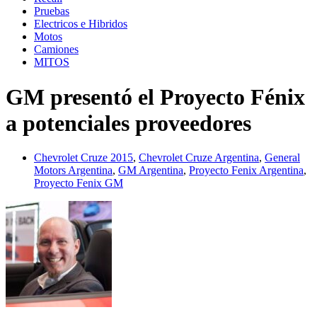
Pruebas
Electricos e Hibridos
Motos
Camiones
MITOS
GM presentó el Proyecto Fénix
a potenciales proveedores
Chevrolet Cruze 2015
,
Chevrolet Cruze Argentina
,
General
Motors Argentina
,
GM Argentina
,
Proyecto Fenix Argentina
,
Proyecto Fenix GM