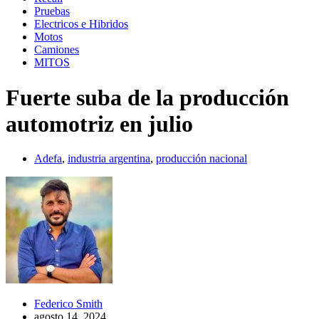
Pruebas
Electricos e Hibridos
Motos
Camiones
MITOS
Fuerte suba de la producción
automotriz en julio
Adefa
,
industria argentina
,
producción nacional
Federico Smith
agosto 14, 2024