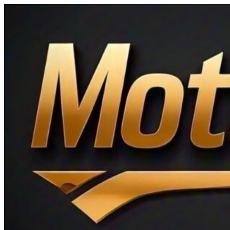
Ir
al
contenido