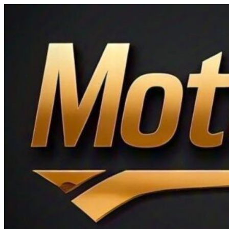
Ir
al
contenido