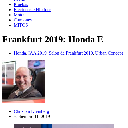
Pruebas
Electricos e Hibridos
Motos
Camiones
MITOS
Frankfurt 2019: Honda E
Honda
,
IAA 2019
,
Salon de Frankfurt 2019
,
Urban Concept
Christian Kleinberg
septiembre 11, 2019