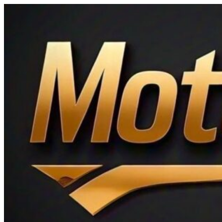
Ir
al
contenido