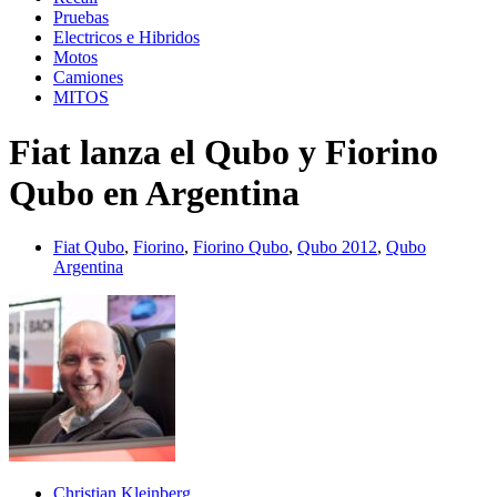
Pruebas
Electricos e Hibridos
Motos
Camiones
MITOS
Fiat lanza el Qubo y Fiorino
Qubo en Argentina
Fiat Qubo
,
Fiorino
,
Fiorino Qubo
,
Qubo 2012
,
Qubo
Argentina
Christian Kleinberg