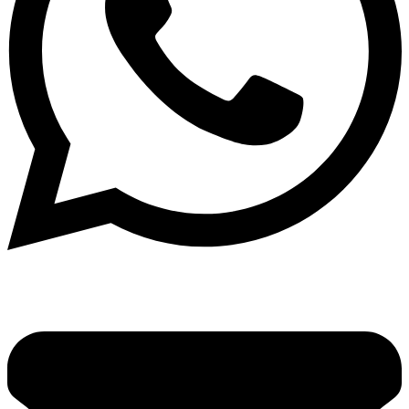
Prueba Toyota Crown Platinum HEV
René Villegas
7 agosto, 2026
Streaming: Desde la planta de Ford en Pacheco con
Jero Chemes y Adrián Pérez
René Villegas
6 agosto, 2026