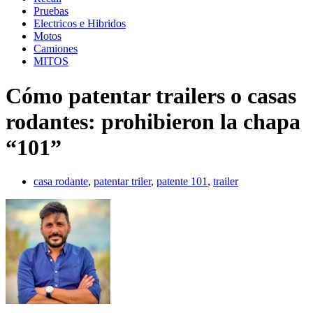
Pruebas
Electricos e Hibridos
Motos
Camiones
MITOS
Cómo patentar trailers o casas
rodantes: prohibieron la chapa
“101”
casa rodante
,
patentar triler
,
patente 101
,
trailer