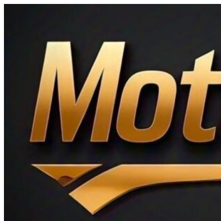
Ir
al
contenido