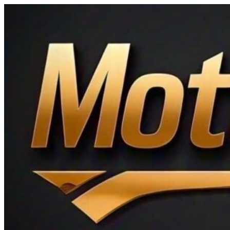
Ir
al
contenido