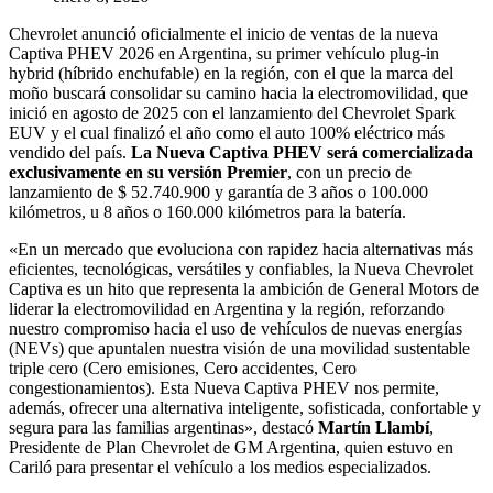
Chevrolet anunció oficialmente el inicio de ventas de la nueva
Captiva PHEV 2026 en Argentina, su primer vehículo plug-in
hybrid (híbrido enchufable) en la región, con el que la marca del
moño buscará consolidar su camino hacia la electromovilidad, que
inició en agosto de 2025 con el lanzamiento del Chevrolet Spark
EUV y el cual finalizó el año como el auto 100% eléctrico más
vendido del país.
La Nueva Captiva PHEV será comercializada
exclusivamente en su versión Premier
, con un precio de
lanzamiento de $ 52.740.900 y garantía de 3 años o 100.000
kilómetros, u 8 años o 160.000 kilómetros para la batería.
«En un mercado que evoluciona con rapidez hacia alternativas más
eficientes, tecnológicas, versátiles y confiables, la Nueva Chevrolet
Captiva es un hito que representa la ambición de General Motors de
liderar la electromovilidad en Argentina y la región, reforzando
nuestro compromiso hacia el uso de vehículos de nuevas energías
(NEVs) que apuntalen nuestra visión de una movilidad sustentable
triple cero (Cero emisiones, Cero accidentes, Cero
congestionamientos). Esta Nueva Captiva PHEV nos permite,
además, ofrecer una alternativa inteligente, sofisticada, confortable y
segura para las familias argentinas», destacó
Martín Llambí
,
Presidente de Plan Chevrolet de GM Argentina, quien estuvo en
Cariló para presentar el vehículo a los medios especializados.