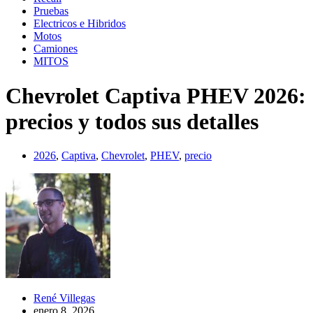
Pruebas
Electricos e Hibridos
Motos
Camiones
MITOS
Chevrolet Captiva PHEV 2026:
precios y todos sus detalles
2026
,
Captiva
,
Chevrolet
,
PHEV
,
precio
René Villegas
enero 8, 2026