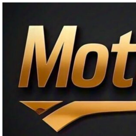
Ir
al
contenido