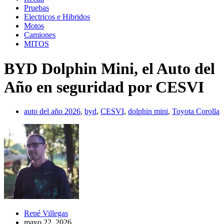
Pruebas
Electricos e Hibridos
Motos
Camiones
MITOS
BYD Dolphin Mini, el Auto del
Año en seguridad por CESVI
auto del año 2026
,
byd
,
CESVI
,
dolphin mini
,
Toyota Corolla
René Villegas
mayo 22, 2026