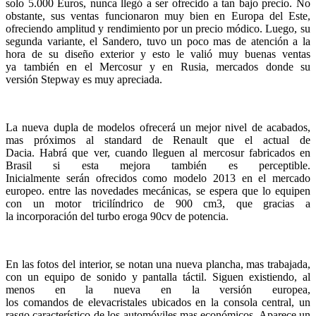
solo 5.000 Euros, nunca llegó a ser ofrecido a tan bajo precio. No
obstante, sus ventas funcionaron muy bien en Europa del Este,
ofreciendo amplitud y rendimiento por un precio módico. Luego, su
segunda variante, el Sandero, tuvo un poco mas de atención a la
hora de su diseño exterior y esto le valió muy buenas ventas
ya también en el Mercosur y en Rusia, mercados donde su
versión Stepway es muy apreciada.
La nueva dupla de modelos ofrecerá un mejor nivel de acabados,
mas próximos al standard de Renault que el actual de
Dacia. Habrá que ver, cuando lleguen al mercosur fabricados en
Brasil si esta mejora también es perceptible.
Inicialmente serán ofrecidos como modelo 2013 en el mercado
europeo. entre las novedades mecánicas, se espera que lo equipen
con un motor tricilíndrico de 900 cm3, que gracias a
la incorporación del turbo eroga 90cv de potencia.
En las fotos del interior, se notan una nueva plancha, mas trabajada,
con un equipo de sonido y pantalla táctil. Siguen existiendo, al
menos en la nueva en la versión europea,
los comandos de elevacristales ubicados en la consola central, un
rasgo característico de los automóviles mas económicos. Aparece un