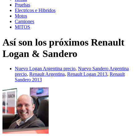
Pruebas
Electricos e Hibridos
Motos
Camiones
MITOS
Así son los próximos Renault
Logan & Sandero
Nuevo Logan Argentina precio
,
Nuevo Sandero Argentina
precio
,
Renault Argentina
,
Renault Logan 2013
,
Renault
Sandero 2013