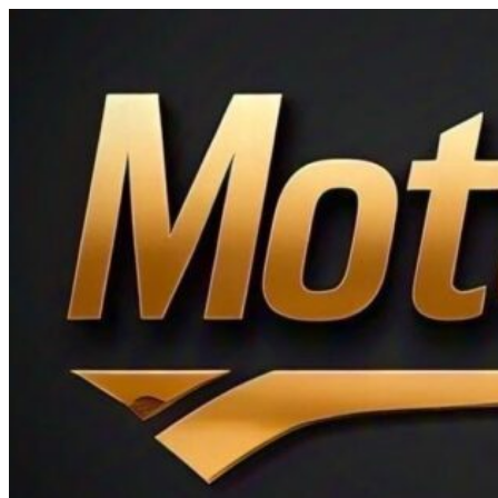
Ir
al
contenido