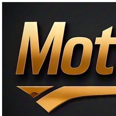
Ir
al
contenido