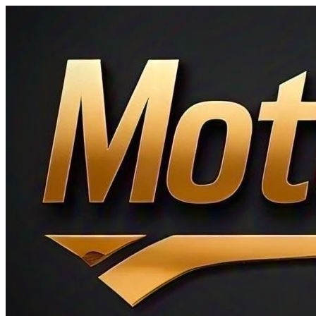
Ir
al
contenido