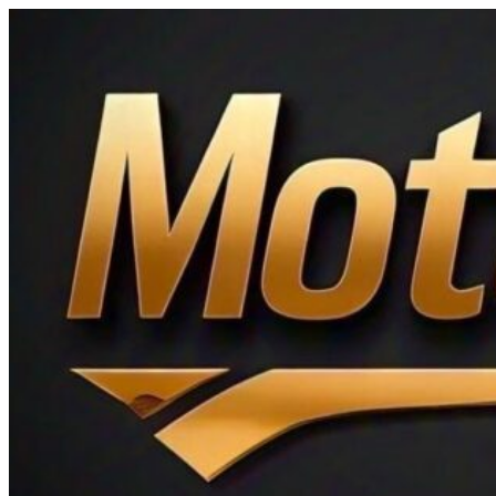
Ir
al
contenido