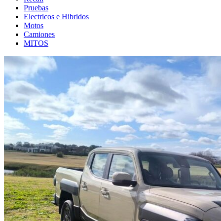
Pruebas
Electricos e Hibridos
Motos
Camiones
MITOS