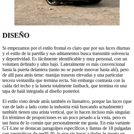
DISEÑO
Si empezamos por el estilo frontal es claro que por sus luces diurnas
y el estilo de la parrilla y sus aditamentos busca transmitir solvencia
y deportividad. Es fácilmente identificable y muy personal, con un
volumen definido y ultra bajo. Lateralmente es más convencional
hasta la puerta delantera (tanto no se puede innovar hasta ahí), pero
de allí para atrás tiene: manijas traseras elevadas y una particular
tercera ventanilla que termina recta. Sin embargo contrasta con la
caída del techo y la luneta totalmente fastback, que termina en una
tapa de baúl integrada al diseño posterior.
El estilo visto desde atrás también es llamativo, porque las luces (que
van de lado a lado como la industria está buscando actualmente)
también tienen una arista vertical, que lo hacen incluso más singular.
En términos de proporciones es un poco pesado a la vista, pero es
tan fuera de lo común que personalmente me gusta. En esta variante
GT-Line se destacan paragolpes específicos y llantas de 18 pulgadas
con neumáticos de perfil 40, lo que sin lugar a dudas le aporta un