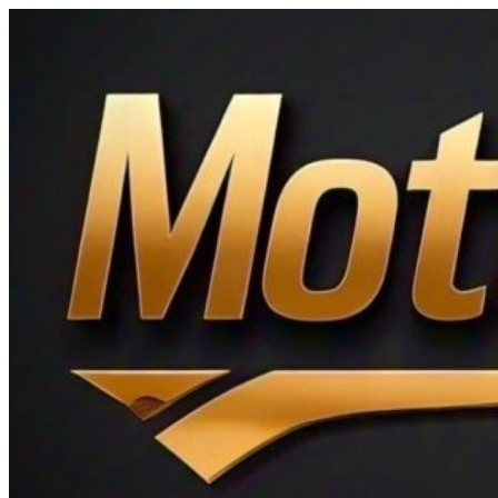
Ir
al
contenido