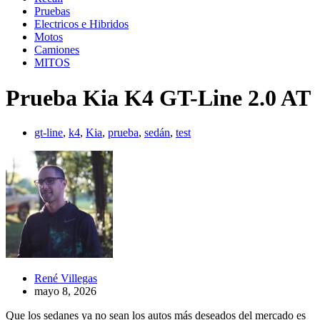
Pruebas
Electricos e Hibridos
Motos
Camiones
MITOS
Prueba Kia K4 GT-Line 2.0 AT
gt-line
,
k4
,
Kia
,
prueba
,
sedán
,
test
René Villegas
mayo 8, 2026
Que los sedanes ya no sean los autos más deseados del mercado es