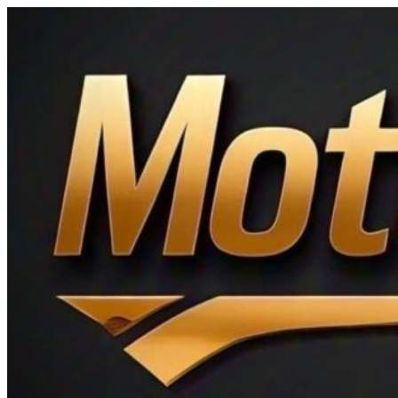
Ir
al
contenido