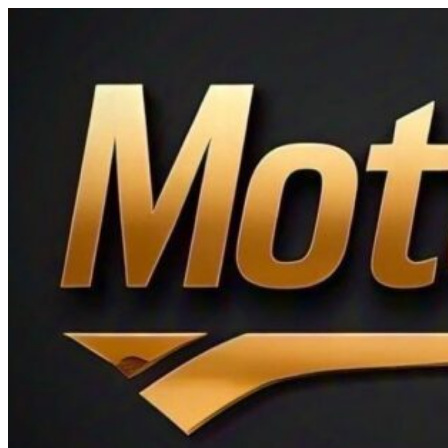
Ir
al
contenido