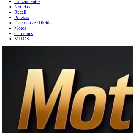
Lanzamientos
Noticias
Recall
Pruebas
Electricos e Hibridos
Motos
Camiones
MITOS