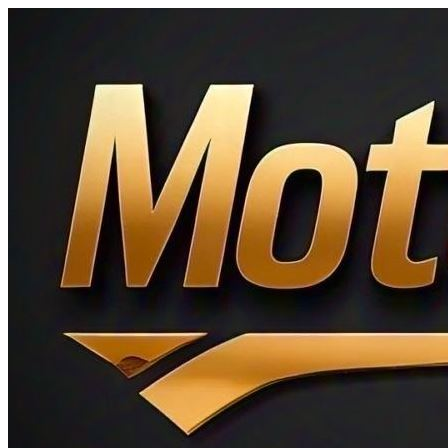
Ir
al
contenido