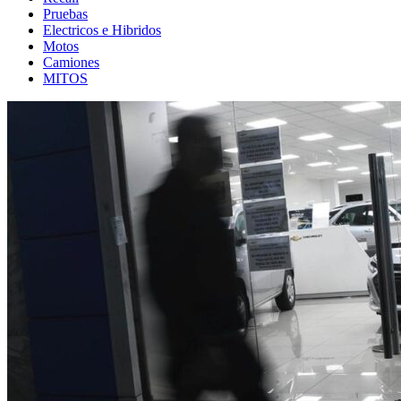
Pruebas
Electricos e Hibridos
Motos
Camiones
MITOS