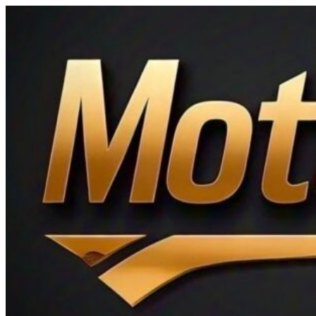
Ir
al
contenido