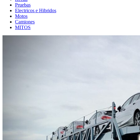
Pruebas
Electricos e Hibridos
Motos
Camiones
MITOS