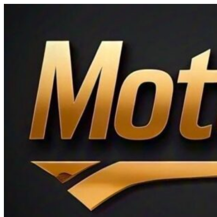
Ir
al
contenido