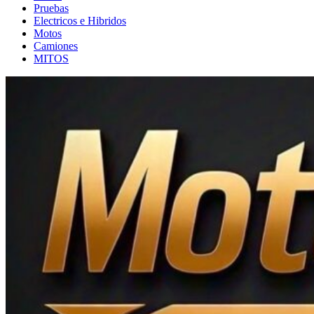
Pruebas
Electricos e Hibridos
Motos
Camiones
MITOS