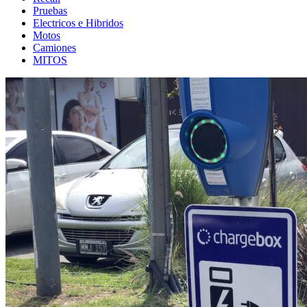
Pruebas
Electricos e Hibridos
Motos
Camiones
MITOS