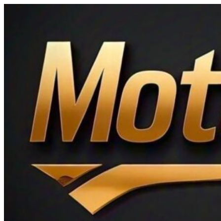
Ir
al
contenido