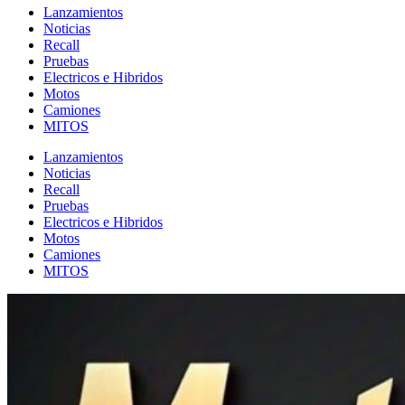
Lanzamientos
Noticias
Recall
Pruebas
Electricos e Hibridos
Motos
Camiones
MITOS
Lanzamientos
Noticias
Recall
Pruebas
Electricos e Hibridos
Motos
Camiones
MITOS