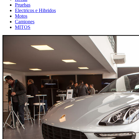
Pruebas
Electricos e Hibridos
Motos
Camiones
MITOS