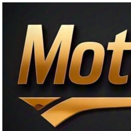
Ir
al
contenido