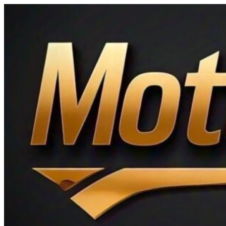
Ir
al
contenido