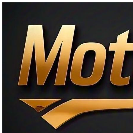
Ir
al
contenido