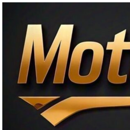
Ir
al
contenido