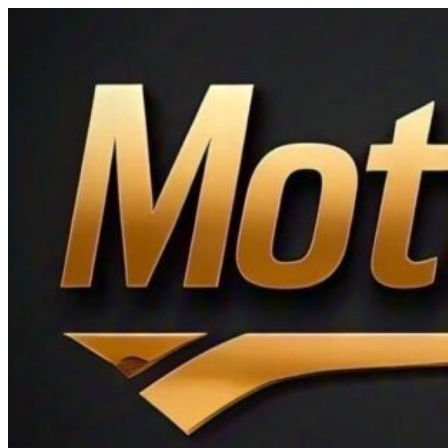
Ir
al
contenido