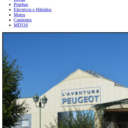
Pruebas
Electricos e Hibridos
Motos
Camiones
MITOS