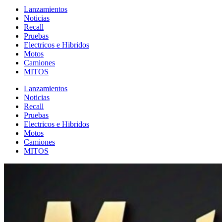
Lanzamientos
Noticias
Recall
Pruebas
Electricos e Hibridos
Motos
Camiones
MITOS
Lanzamientos
Noticias
Recall
Pruebas
Electricos e Hibridos
Motos
Camiones
MITOS