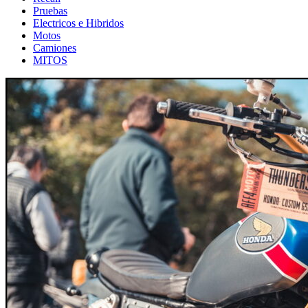
Pruebas
Electricos e Hibridos
Motos
Camiones
MITOS