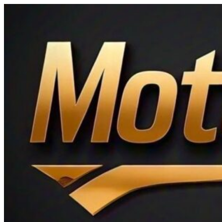
Ir
al
contenido