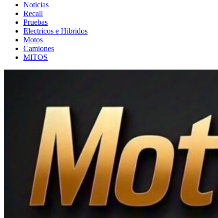
Noticias
Recall
Pruebas
Electricos e Hibridos
Motos
Camiones
MITOS