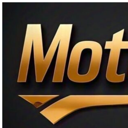
Ir
al
contenido