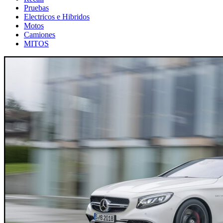
Pruebas
Electricos e Hibridos
Motos
Camiones
MITOS