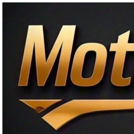
Ir
al
contenido