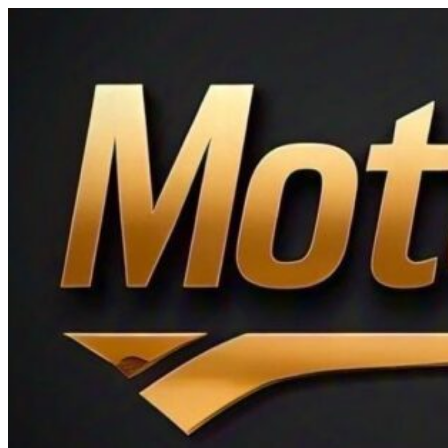
Ir
al
contenido