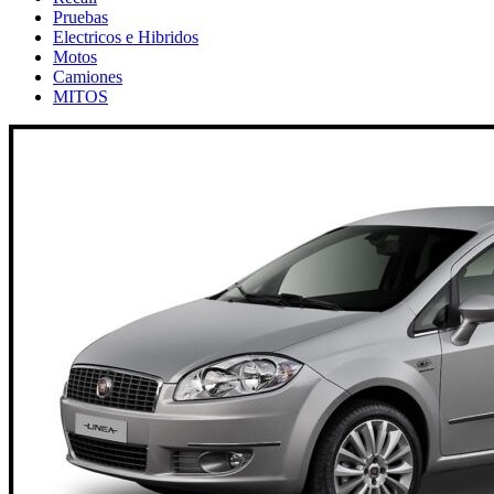
Pruebas
Electricos e Hibridos
Motos
Camiones
MITOS