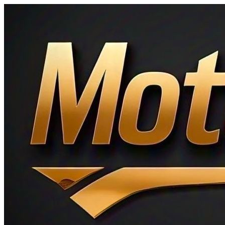
Ir
al
contenido