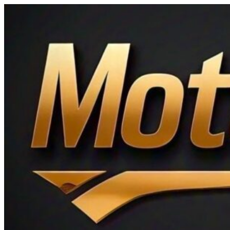
Ir
al
contenido