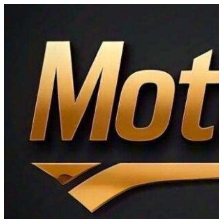
Ir
al
contenido