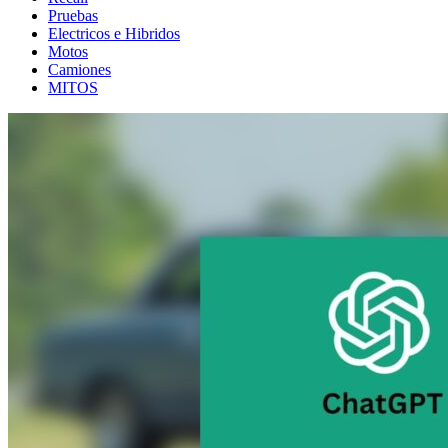
Pruebas
Electricos e Hibridos
Motos
Camiones
MITOS