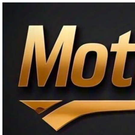
Ir
al
contenido