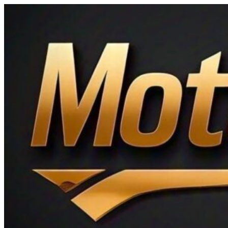
Ir
al
contenido