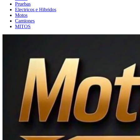
Pruebas
Electricos e Hibridos
Motos
Camiones
MITOS