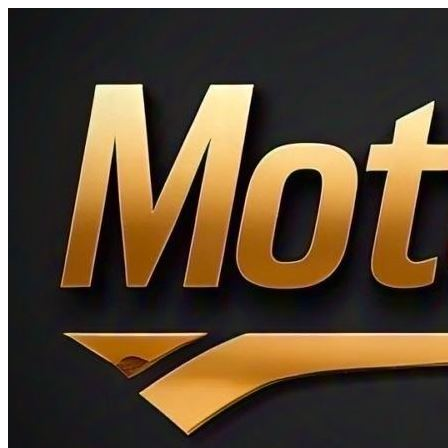
Ir
al
contenido