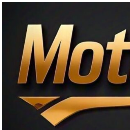
Ir
al
contenido