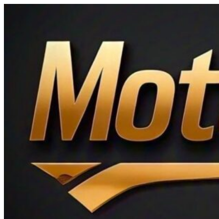
Ir
al
contenido