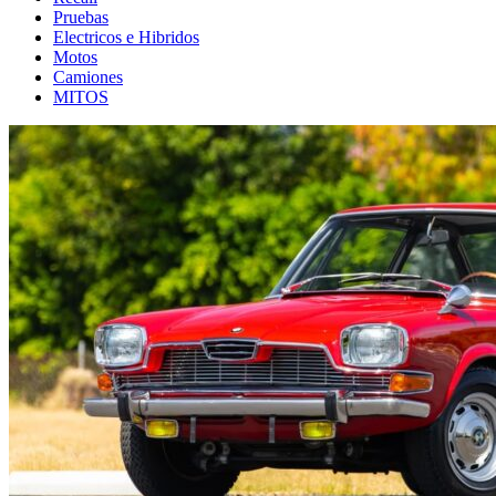
Pruebas
Electricos e Hibridos
Motos
Camiones
MITOS