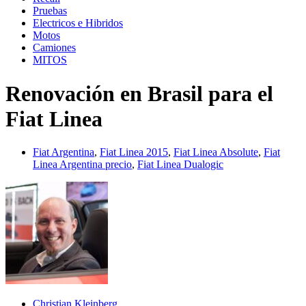
Pruebas
Electricos e Hibridos
Motos
Camiones
MITOS
Renovación en Brasil para el
Fiat Linea
Fiat Argentina
,
Fiat Linea 2015
,
Fiat Linea Absolute
,
Fiat
Linea Argentina precio
,
Fiat Linea Dualogic
Christian Kleinberg