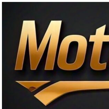
Ir
al
contenido