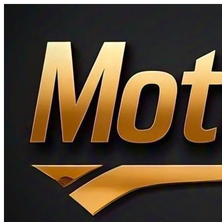
Ir
al
contenido