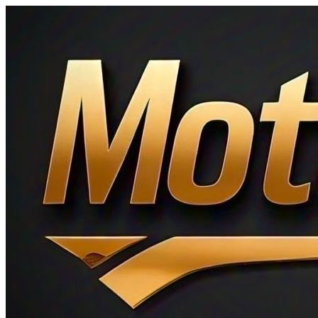
Ir
al
contenido