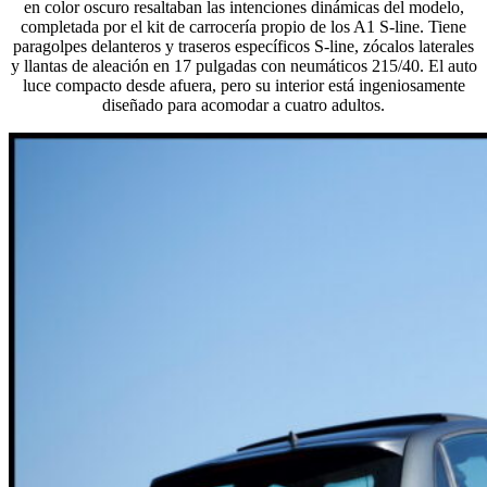
en color oscuro resaltaban las intenciones dinámicas del modelo,
completada por el kit de carrocería propio de los A1 S-line. Tiene
paragolpes delanteros y traseros específicos S-line, zócalos laterales
y llantas de aleación en 17 pulgadas con neumáticos 215/40. El auto
luce compacto desde afuera, pero su interior está ingeniosamente
diseñado para acomodar a cuatro adultos.