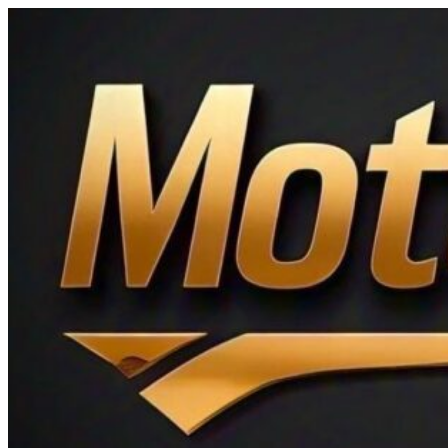
Ir
al
contenido