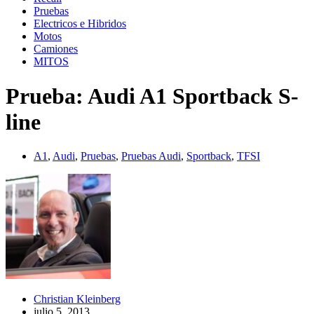
Pruebas
Electricos e Hibridos
Motos
Camiones
MITOS
Prueba: Audi A1 Sportback S-
line
A1
,
Audi
,
Pruebas
,
Pruebas Audi
,
Sportback
,
TFSI
Christian Kleinberg
julio 5, 2013