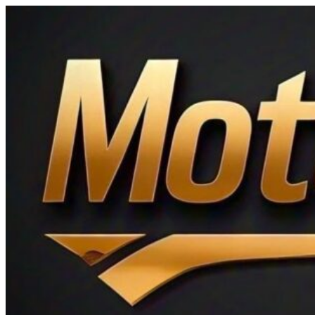
Ir
al
contenido