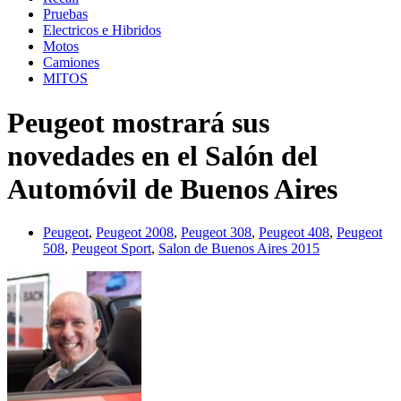
Pruebas
Electricos e Hibridos
Motos
Camiones
MITOS
Peugeot mostrará sus
novedades en el Salón del
Automóvil de Buenos Aires
Peugeot
,
Peugeot 2008
,
Peugeot 308
,
Peugeot 408
,
Peugeot
508
,
Peugeot Sport
,
Salon de Buenos Aires 2015