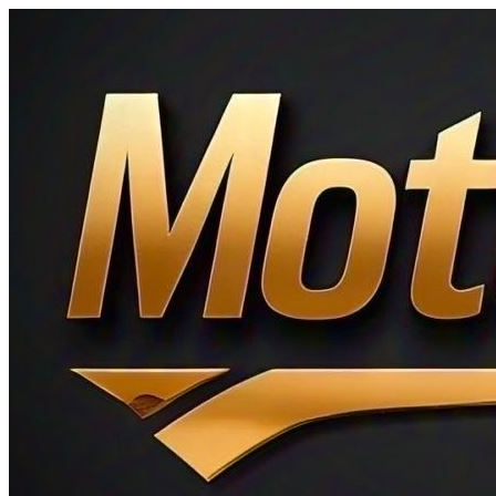
Ir
al
contenido