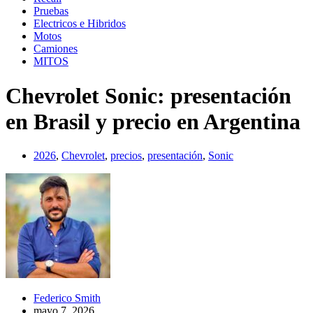
Pruebas
Electricos e Hibridos
Motos
Camiones
MITOS
Chevrolet Sonic: presentación
en Brasil y precio en Argentina
2026
,
Chevrolet
,
precios
,
presentación
,
Sonic
Federico Smith
mayo 7, 2026