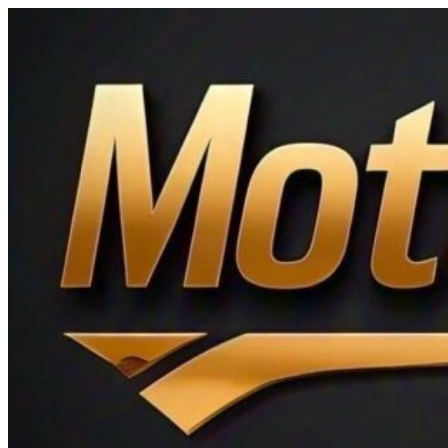
Ir
al
contenido