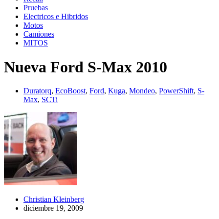
Pruebas
Electricos e Hibridos
Motos
Camiones
MITOS
Nueva Ford S-Max 2010
Duratorq
,
EcoBoost
,
Ford
,
Kuga
,
Mondeo
,
PowerShift
,
S-
Max
,
SCTi
Christian Kleinberg
diciembre 19, 2009