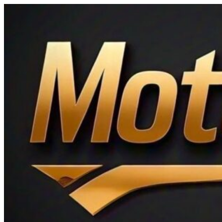
Ir
al
contenido