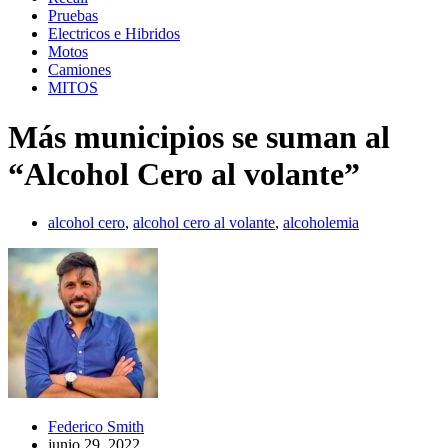
Pruebas
Electricos e Hibridos
Motos
Camiones
MITOS
Más municipios se suman al
“Alcohol Cero al volante”
alcohol cero
,
alcohol cero al volante
,
alcoholemia
Federico Smith
junio 29, 2022