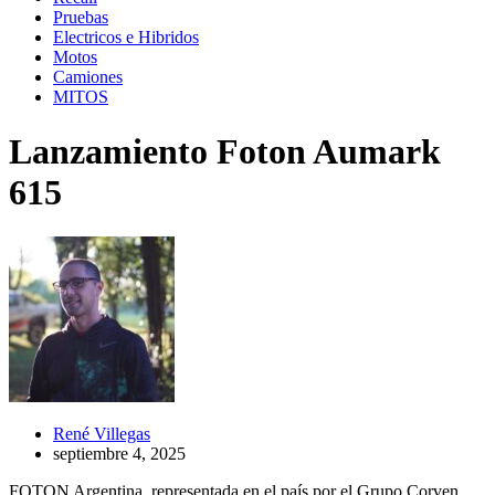
Pruebas
Electricos e Hibridos
Motos
Camiones
MITOS
Lanzamiento Foton Aumark
615
René Villegas
septiembre 4, 2025
FOTON Argentina, representada en el país por el Grupo Corven,