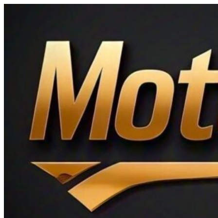
Ir
al
contenido