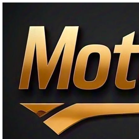
Ir
al
contenido