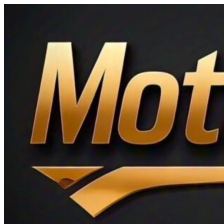
Ir
al
contenido