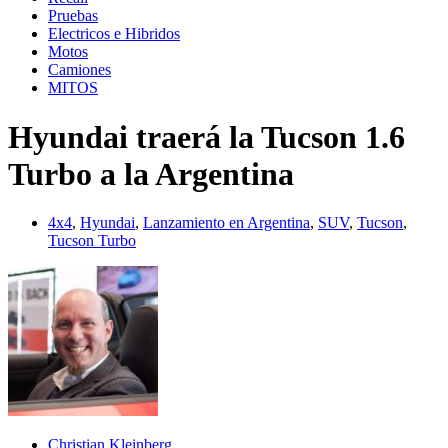
Pruebas
Electricos e Hibridos
Motos
Camiones
MITOS
Hyundai traerá la Tucson 1.6
Turbo a la Argentina
4x4
,
Hyundai
,
Lanzamiento en Argentina
,
SUV
,
Tucson
,
Tucson Turbo
Christian Kleinberg