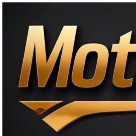
Ir
al
contenido