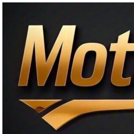
Ir
al
contenido