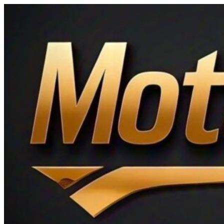
Ir
al
contenido