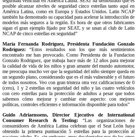
seguridad vehicular en América Latina. SEAT ha demostrado que es
posible alcanzar niveles de seguridad cinco estrellas tanto aquí en
América Latina, como en Europa y Estados Unidos. Latin NCAP
también ha demostrado su capacidad para acelerar la introducción de
modelos más seguros a la región. Es hora de que otros fabricantes
sigan el gran ejemplo fijado por SEAT, y se unan al club de Latin
NCAP de cinco estrellas en seguridad”
María Fernanda Rodríguez, Presidenta Fundación Gonzalo
Rodríguez:
“Estos resultados son los que más sentimientos
encontrado me han provocado. Como Presidenta de la Fundacion
Gonzalo Rodriguez, que trabaja hace más de 12 años para mejorar
la calidad de vida de los niños y gran amante del mundo automotor,
me preocupa mucho ver que la seguridad del niño siempre queda en
un segundo plano, considerando que es el más vulnerable y el futuro
de todos nosotros. Veo con gran tristeza otra vez calificaciones de 0
(cero), 1 y 2 estrellas en seguridad del niño y las cuatro vehículos
con cero estrellas para la protección de adultos a pesar que todos
sabemos cómo mejorar y cambiar este aspecto: con mejores
políticas, controles eficientes e información disponible para todos”
Guido Adriaenssens, Director Ejecutivo de International
Consumer Research & Testing:
“Las organizaciones de
consumidores de América Latina celebran que el Seat León haya
obtenido la primera puntuación 5 estrellas para la protección al
pasajero adulto. Es, sin embargo, muy desalentador que de los otros