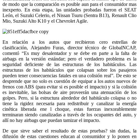
de modo que la comparación es posible aun para el consumidor mas
inexperto. En esta etapa, las unidades probadas fueron el SEAT
León, el Suzuki Celerio, el Nissan Tsuru (Sentra B13), Renault Clio
Mio, Suzuki Alto K10 y el Chevrolet Agile.
En relación a los autos que recibieron cero estrellas de
clasificación, Alejandro Furas, director técnico de GlobalNCAP,
comentó “Es muy desalentador y se debe en parte a la falta de
airbags en la versión estándar; pero el verdadero problema es la
seguridad deficiente de las estructuras de los habitáculos. Las
estructuras de los habitáculos que colapsan sobre los pasajeros
pueden tener consecuencias fatales en una colisión real”. De esto se
desprende que no solo es cuestión de equipar a los autos nuevos de
frenos con ABS (para evitar si es posible el impacto) y si la colisión
es inevitable, las bolsas de aire proveerán una atenuación de los
golpes. Pero, si la estructura alrededor del habitáculo colapsa o no
tiene la rigidez necesaria para redistribuir y canalizar la energía
cinética liberada ene l choque, estas fuerzas inexorablemente
terminaran siendo canalizadas a través de los ocupantes del auto, y
allí no hay airbags que puedan tamizar el impacto.
De que sirve saber el resultado de estas pruebas? sin dudas, la
difusión de estas cuestiones educan al consumidor y lo ponen en