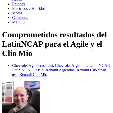
Pruebas
Electricos e Hibridos
Motos
Camiones
MITOS
Comprometidos resultados del
LatinNCAP para el Agile y el
Clio Mio
Chevrolet Agile crash test
,
Chevrolet Argentina
,
Latin NCAP
,
Latin NCAP Fase 4
,
Renault Argentina
,
Renault Clio crash
test
,
Renault Clio Mio