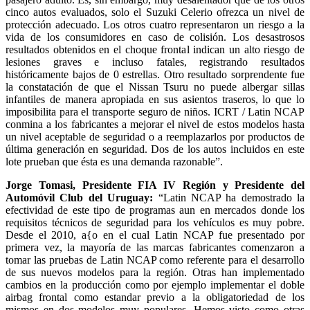
cinco autos evaluados, solo el Suzuki Celerio ofrezca un nivel de
protección adecuado. Los otros cuatro representaron un riesgo a la
vida de los consumidores en caso de colisión. Los desastrosos
resultados obtenidos en el choque frontal indican un alto riesgo de
lesiones graves e incluso fatales, registrando resultados
históricamente bajos de 0 estrellas. Otro resultado sorprendente fue
la constatación de que el Nissan Tsuru no puede albergar sillas
infantiles de manera apropiada en sus asientos traseros, lo que lo
imposibilita para el transporte seguro de niños. ICRT / Latin NCAP
conmina a los fabricantes a mejorar el nivel de estos modelos hasta
un nivel aceptable de seguridad o a reemplazarlos por productos de
última generación en seguridad. Dos de los autos incluidos en este
lote prueban que ésta es una demanda razonable”.
Jorge Tomasi, Presidente FIA IV Región y Presidente del
Automóvil Club del Uruguay:
“Latin NCAP ha demostrado la
efectividad de este tipo de programas aun en mercados donde los
requisitos técnicos de seguridad para los vehículos es muy pobre.
Desde el 2010, a{o en el cual Latin NCAP fue presentado por
primera vez, la mayoría de las marcas fabricantes comenzaron a
tomar las pruebas de Latin NCAP como referente para el desarrollo
de sus nuevos modelos para la región. Otras han implementado
cambios en la producción como por ejemplo implementar el doble
airbag frontal como estandar previo a la obligatoriedad de los
mismos en dos modelos muy populares. Hemos visto como otras